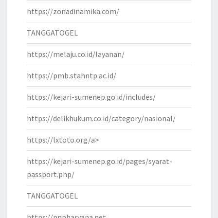
https://zonadinamika.com/
TANGGATOGEL
https://melaju.co.id/layanan/
https://pmb.stahntp.ac.id/
https://kejari-sumenep.go.id/includes/
https://delikhukum.co.id/category/nasional/
https://lxtoto.org/a>
https://kejari-sumenep.go.id/pages/syarat-
passport.php/
TANGGATOGEL
https://pppharyana.net