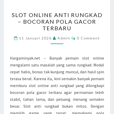
SLOT
SLOT ONLINE ANTI RUNGKAD
ONLINE
– BOCORAN POLA GACOR
ANTI
TERBARU
RUNGKAD
–
Comments
11 Januari 2026
Admin
0 Comment
BOCORAN
POLA
GACOR
Hargaminyak.net – Banyak pemain slot online
TERBARU
mengalami satu masalah yang sama: rungkad. Modal
cepat habis, bonus tak kunjung muncul, dan hasil spin
terasa berat. Karena itu, kini semakin banyak pemain
memburu slot online anti rungkad yang dilengkapi
bocoran pola gacor terbaru agar permainan lebih
stabil, tahan lama, dan peluang menang semakin
besar. Slot anti rungkad bukan mitos. Dengan
memilih game yang tepat, memahami pola