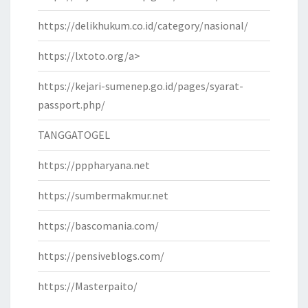
https://delikhukum.co.id/category/nasional/
https://lxtoto.org/a>
https://kejari-sumenep.go.id/pages/syarat-
passport.php/
TANGGATOGEL
https://pppharyana.net
https://sumbermakmur.net
https://bascomania.com/
https://pensiveblogs.com/
https://Masterpaito/