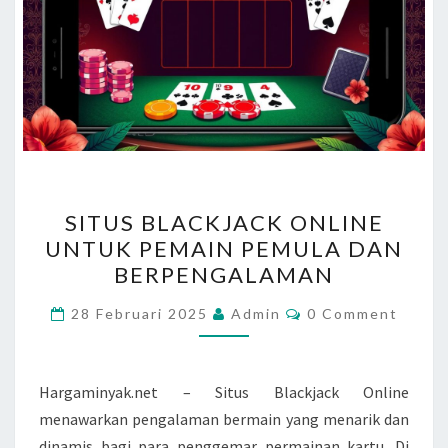
SITUS
SITUS BLACKJACK ONLINE
BLACKJACK
UNTUK PEMAIN PEMULA DAN
ONLINE
BERPENGALAMAN
UNTUK
PEMAIN
Comments
28 Februari 2025
Admin
0 Comment
PEMULA
DAN
BERPENGALAMAN
Hargaminyak.net – Situs Blackjack Online
menawarkan pengalaman bermain yang menarik dan
dinamis bagi para penggemar permainan kartu. Di