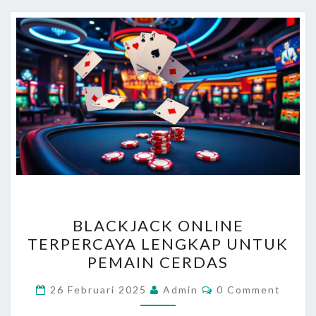
BLACKJACK
BLACKJACK ONLINE
ONLINE
TERPERCAYA LENGKAP UNTUK
TERPERCAYA
PEMAIN CERDAS
LENGKAP
UNTUK
Comments
26 Februari 2025
Admin
0 Comment
PEMAIN