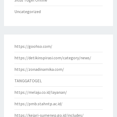
Uncategorized
https://goohso.com/
https://detikinspirasi.com/category/news/
https://zonadinamika.com/
TANGGATOGEL
https://melaju.co.id/layanan/
https://pmb.stahntp.ac.id/
https://kejari-sumenep.go.id/includes/