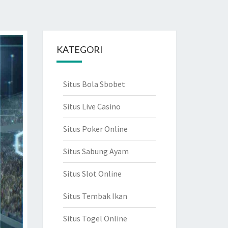
KATEGORI
Situs Bola Sbobet
Situs Live Casino
Situs Poker Online
Situs Sabung Ayam
Situs Slot Online
Situs Tembak Ikan
Situs Togel Online