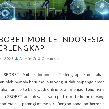
PANDUAN
BOBET MOBILE INDONESIA
JUDI
ERLENGKAP
SBOBET
MOBILE
Comments
ri 2025
Admin
0 Comment
INDONESIA
TERLENGKAP
i SBOBET Mobile Indonesia Terlengkap, kami akan
kan oleh pemain baru maupun yang sudah berpengalaman
han online terbaik. Judi online telah menjadi fenomena
, dan SBOBET adalah salah satu platform terkemuka yang
uhan melalui perangkat mobile. Dengan panduan bermain