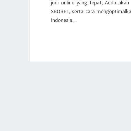
judi online yang tepat, Anda aka
SBOBET, serta cara mengoptimalka
Indonesia…