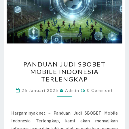
PANDUAN
PANDUAN JUDI SBOBET
JUDI
MOBILE INDONESIA
SBOBET
TERLENGKAP
MOBILE
INDONESIA
Comments
26 Januari 2025
Admin
0 Comment
TERLENGKAP
Hargaminyak.net – Panduan Judi SBOBET Mobile
Indonesia Terlengkap, kami akan menyajikan
informasi yang dibutuhkan oleh pemain baru maupun