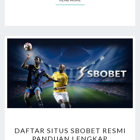
DAFTAR
DAFTAR SITUS SBOBET RESMI
SITUS
PANDUAN LENGKAP