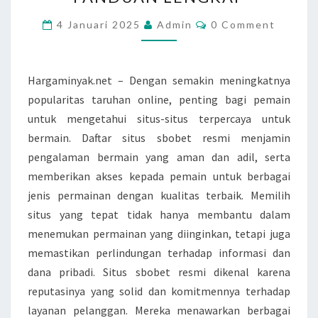
SBOBET
RESMI
Comments
4 Januari 2025
Admin
0 Comment
PANDUAN
LENGKAP
Hargaminyak.net – Dengan semakin meningkatnya
popularitas taruhan online, penting bagi pemain
untuk mengetahui situs-situs terpercaya untuk
bermain. Daftar situs sbobet resmi menjamin
pengalaman bermain yang aman dan adil, serta
memberikan akses kepada pemain untuk berbagai
jenis permainan dengan kualitas terbaik. Memilih
situs yang tepat tidak hanya membantu dalam
menemukan permainan yang diinginkan, tetapi juga
memastikan perlindungan terhadap informasi dan
dana pribadi. Situs sbobet resmi dikenal karena
reputasinya yang solid dan komitmennya terhadap
layanan pelanggan. Mereka menawarkan berbagai