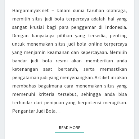
AMAN
DI
Hargaminyak.net – Dalam dunia taruhan olahraga,
INDONESIA
memilih situs judi bola terpercaya adalah hal yang
sangat krusial bagi para penggemar di Indonesia.
Dengan banyaknya pilihan yang tersedia, penting
untuk menemukan situs judi bola online terpercaya
yang menjamin keamanan dan kepercayaan. Memilih
bandar judi bola resmi akan memberikan anda
ketenangan saat bertaruh, serta memastikan
pengalaman judi yang menyenangkan. Artikel ini akan
membahas bagaimana cara menemukan situs yang
memenuhi kriteria tersebut, sehingga anda bisa
terhindar dari penipuan yang berpotensi merugikan.
Pengantar Judi Bola…
READ MORE
READ MORE