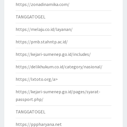
https://zonadinamika.com/
TANGGATOGEL
https://melaju.co.id/layanan/
https://pmb.stahntp.ac.id/
https://kejari-sumenep.go.id/includes/
https://delikhukum.co.id/category/nasional/
https://lxtoto.org/a>
https://kejari-sumenep.go.id/pages/syarat-
passport.php/
TANGGATOGEL
https://pppharyana.net