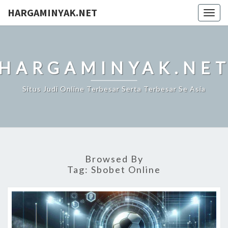
HARGAMINYAK.NET
Togg
navig
HARGAMINYAK.NE
Situs Judi Online Terbesar Serta Terbesar Se Asia
Browsed By
Tag:
Sbobet Online