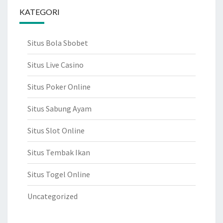
KATEGORI
Situs Bola Sbobet
Situs Live Casino
Situs Poker Online
Situs Sabung Ayam
Situs Slot Online
Situs Tembak Ikan
Situs Togel Online
Uncategorized