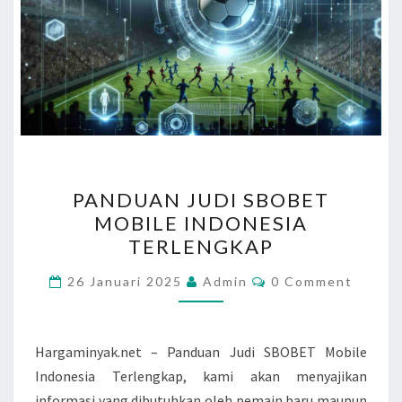
PANDUAN
PANDUAN JUDI SBOBET
JUDI
MOBILE INDONESIA
SBOBET
TERLENGKAP
MOBILE
INDONESIA
Comments
26 Januari 2025
Admin
0 Comment
TERLENGKAP
Hargaminyak.net – Panduan Judi SBOBET Mobile
Indonesia Terlengkap, kami akan menyajikan
informasi yang dibutuhkan oleh pemain baru maupun