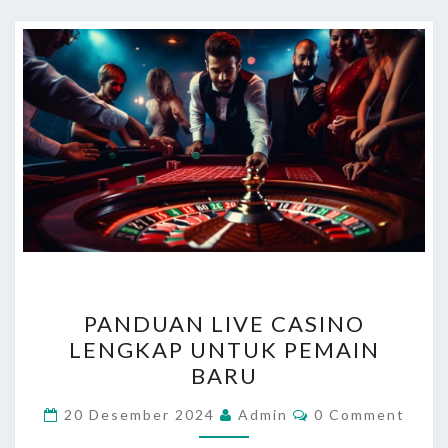
PANDUAN
PANDUAN LIVE CASINO
LIVE
LENGKAP UNTUK PEMAIN
CASINO
BARU
LENGKAP
UNTUK
Comments
20 Desember 2024
Admin
0 Comment
PEMAIN