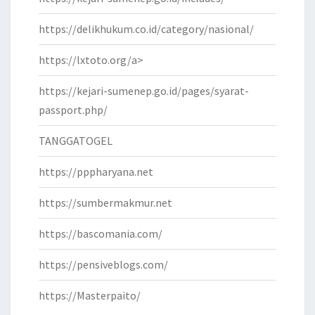
https://delikhukum.co.id/category/nasional/
https://lxtoto.org/a>
https://kejari-sumenep.go.id/pages/syarat-
passport.php/
TANGGATOGEL
https://pppharyana.net
https://sumbermakmur.net
https://bascomania.com/
https://pensiveblogs.com/
https://Masterpaito/