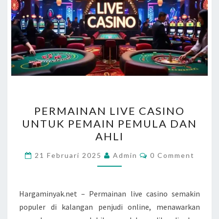
PERMAINAN
PERMAINAN LIVE CASINO
LIVE
UNTUK PEMAIN PEMULA DAN
CASINO
AHLI
UNTUK
PEMAIN
Comments
21 Februari 2025
Admin
0 Comment
PEMULA
DAN
AHLI
Hargaminyak.net – Permainan live casino semakin
populer di kalangan penjudi online, menawarkan