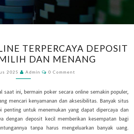
SITUS
LINE TERPERCAYA DEPOSIT
POKER
EMILIH DAN MENANG
ONLINE
TERPERCAYA
Comments
tus 2025
Admin
0 Comment
DEPOSIT
KECIL:
 saat ini, bermain poker secara online semakin populer,
MEMILIH
ng mencari kenyamanan dan aksesibilitas. Banyak situs
DAN
api penting untuk menemukan yang dapat dipercaya dan
MENANG
aya dengan deposit kecil memberikan kesempatan bagi
ntungannya tanpa harus mengeluarkan banyak uang.