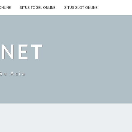
ONLINE
SITUS TOGEL ONLINE
SITUS SLOT ONLINE
.NET
Se Asia