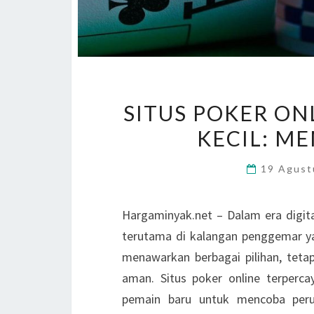
SITUS POKER ON
KECIL: M
19 Agus
Hargaminyak.net – Dalam era digital
terutama di kalangan penggemar ya
menawarkan berbagai pilihan, tet
aman. Situs poker online terperc
pemain baru untuk mencoba peru