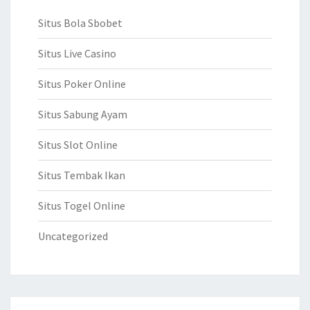
Situs Bola Sbobet
Situs Live Casino
Situs Poker Online
Situs Sabung Ayam
Situs Slot Online
Situs Tembak Ikan
Situs Togel Online
Uncategorized