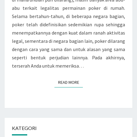
abu terkait legalitas permainan poker di rumah.
Selama bertahun-tahun, di beberapa negara bagian,
poker telah didefinisikan sedemikian rupa sehingga
menempatkannya dengan kuat dalam ranah aktivitas
legal, sementara di negara bagian lain, poker dilarang
dengan cara yang sama dan untuk alasan yang sama
seperti bentuk perjudian lainnya. Pada akhirnya,
terserah Anda untuk memeriksa…
READ MORE
READ MORE
KATEGORI