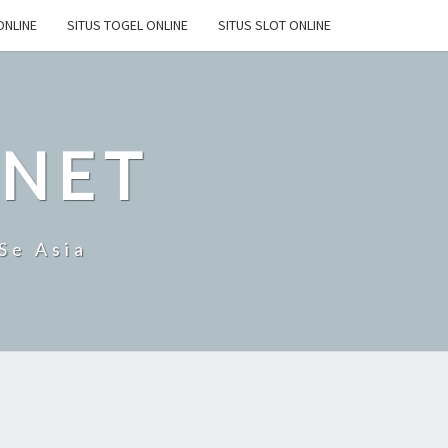
ONLINE
SITUS TOGEL ONLINE
SITUS SLOT ONLINE
.NET
Se Asia