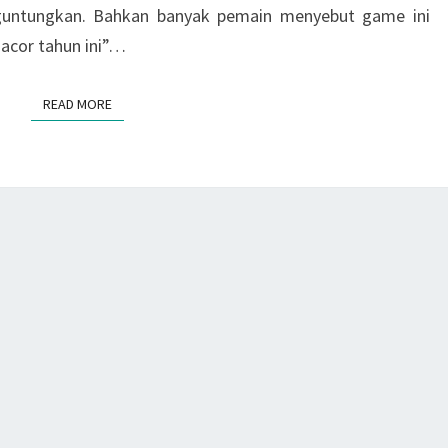
enguntungkan. Bahkan banyak pemain menyebut game ini
acor tahun ini”…
READ MORE
READ MORE