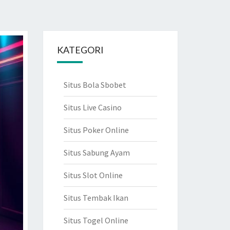
KATEGORI
Situs Bola Sbobet
Situs Live Casino
Situs Poker Online
Situs Sabung Ayam
Situs Slot Online
Situs Tembak Ikan
Situs Togel Online