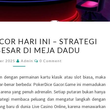
POKERDICE
OR HARI INI – STRATEGI
GACOR
ESAR DI MEJA DADU
HARI
INI
Comments
ber 2025
Admin
0 Comment
–
STRATEGI
 dengan permainan kartu klasik atau slot biasa, maka
MENANG
ar-benar berbeda: PokerDice Gacor.Game ini memadukan
BESAR
arena yang penuh adrenalin. Setiap putaran bukan hanya
DI
strategi membaca peluang dan mengatur langkah dengan
MEJA
ang baru di dunia Live Casino Online, karena menawarkan
DADU