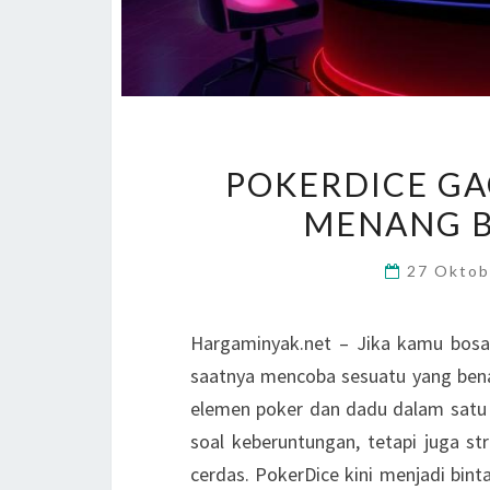
POKERDICE GAC
MENANG B
27 Okto
Hargaminyak.net – Jika kamu bosan
saatnya mencoba sesuatu yang ben
elemen poker dan dadu dalam satu 
soal keberuntungan, tetapi juga 
cerdas. PokerDice kini menjadi bint