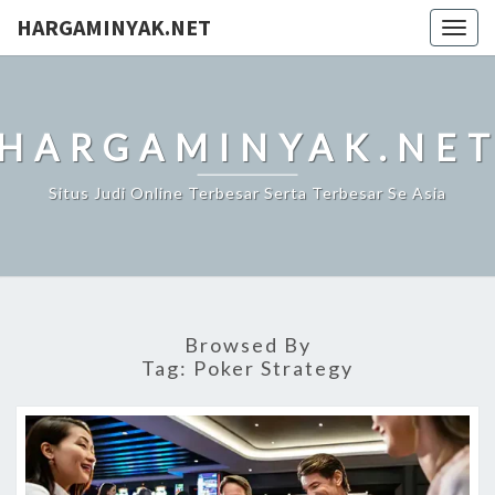
HARGAMINYAK.NET
Togg
navig
HARGAMINYAK.NE
Situs Judi Online Terbesar Serta Terbesar Se Asia
Browsed By
Tag:
Poker Strategy