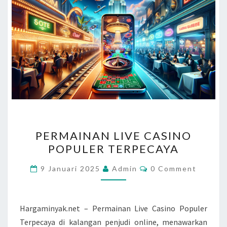
PERMAINAN
PERMAINAN LIVE CASINO
LIVE
POPULER TERPECAYA
CASINO
POPULER
Comments
9 Januari 2025
Admin
0 Comment
TERPECAYA
Hargaminyak.net – Permainan Live Casino Populer
Terpecaya di kalangan penjudi online, menawarkan