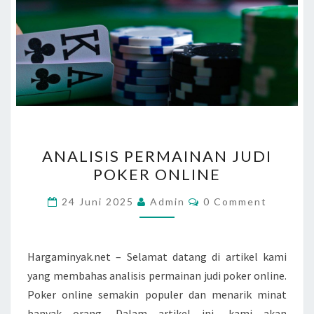
ANALISIS
ANALISIS PERMAINAN JUDI
PERMAINAN
POKER ONLINE
JUDI
POKER
Comments
24 Juni 2025
Admin
0 Comment
ONLINE
Hargaminyak.net – Selamat datang di artikel kami
yang membahas analisis permainan judi poker online.
Poker online semakin populer dan menarik minat
banyak orang. Dalam artikel ini, kami akan