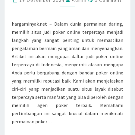
19 Desember 2024
Admin
0 Comment
INDONESIA
hargaminyak.net – Dalam dunia permainan daring,
memilih situs judi poker online terpercaya menjadi
langkah yang sangat penting untuk memastikan
pengalaman bermain yang aman dan menyenangkan.
Artikel ini akan mengupas daftar judi poker online
terpercaya di Indonesia, menyoroti alasan mengapa
Anda perlu bergabung dengan bandar poker online
yang memiliki reputasi baik. Kami akan menjelaskan
ciri-ciri yang menjadikan suatu situs layak disebut
terpercaya serta manfaat yang bisa diperoleh dengan
memilih agen poker terbaik. Memahami
pertimbangan ini sangat krusial dalam menikmati
permainan poker…