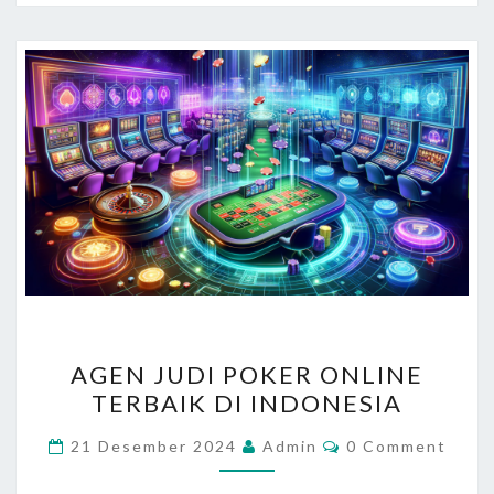
AGEN
AGEN JUDI POKER ONLINE
JUDI
TERBAIK DI INDONESIA
POKER
ONLINE
Comments
21 Desember 2024
Admin
0 Comment
TERBAIK