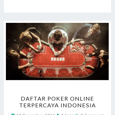
DAFTAR
DAFTAR POKER ONLINE
POKER
TERPERCAYA INDONESIA
ONLINE
TERPERCAYA
Comments