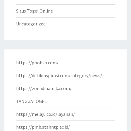
Situs Togel Online
Uncategorized
https://goohso.com/
https://detikinspirasi.com/category/news/
https://zonadinamika.com/
TANGGATOGEL
https://melaju.co.id/layanan/
https://pmb.stahntp.ac.id/