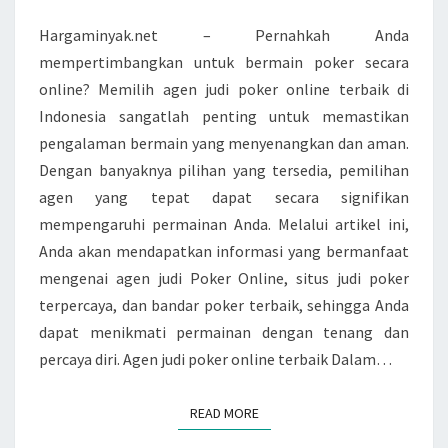
DI
INDONESIA
Hargaminyak.net – Pernahkah Anda
mempertimbangkan untuk bermain poker secara
online? Memilih agen judi poker online terbaik di
Indonesia sangatlah penting untuk memastikan
pengalaman bermain yang menyenangkan dan aman.
Dengan banyaknya pilihan yang tersedia, pemilihan
agen yang tepat dapat secara signifikan
mempengaruhi permainan Anda. Melalui artikel ini,
Anda akan mendapatkan informasi yang bermanfaat
mengenai agen judi Poker Online, situs judi poker
terpercaya, dan bandar poker terbaik, sehingga Anda
dapat menikmati permainan dengan tenang dan
percaya diri. Agen judi poker online terbaik Dalam…
READ MORE
READ MORE