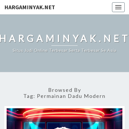
HARGAMINYAK.NET
Togg
navig
HARGAMINYAK.NE
Situs Judi Online Terbesar Serta Terbesar Se Asia
Browsed By
Tag:
Permainan Dadu Modern