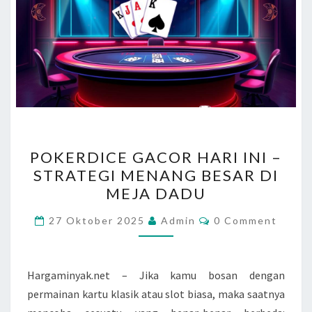
POKERDICE
POKERDICE GACOR HARI INI –
GACOR
STRATEGI MENANG BESAR DI
HARI
MEJA DADU
INI
–
Comments
27 Oktober 2025
Admin
0 Comment
STRATEGI
MENANG
BESAR
Hargaminyak.net – Jika kamu bosan dengan
DI
permainan kartu klasik atau slot biasa, maka saatnya