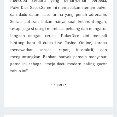
MEJA
mencoba sesuatu yang benar-benar berbeda:
DADU
PokerDice Gacor.Game ini memadukan elemen poker
dan dadu dalam satu arena yang penuh adrenalin.
Setiap putaran bukan hanya soal keberuntungan,
tetapi juga strategi membaca peluang dan mengatur
langkah dengan cerdas. PokerDice kini menjadi
bintang baru di dunia Live Casino Online, karena
menawarkan sensasi cepat, interaktif, dan
menguntungkan. Bahkan banyak pemain menyebut
game ini sebagai “meja dadu modern paling gacor
tahun ini”…
READ MORE
READ MORE