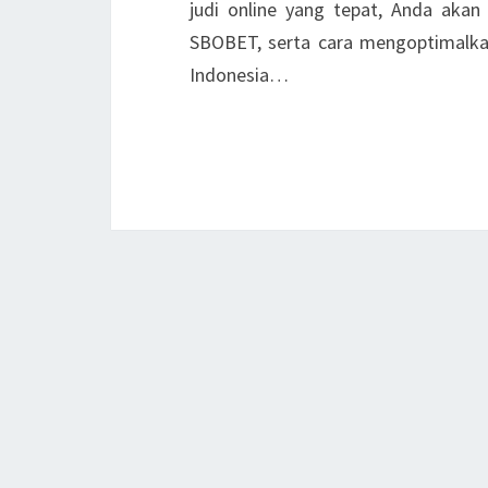
judi online yang tepat, Anda aka
SBOBET, serta cara mengoptimalka
Indonesia…