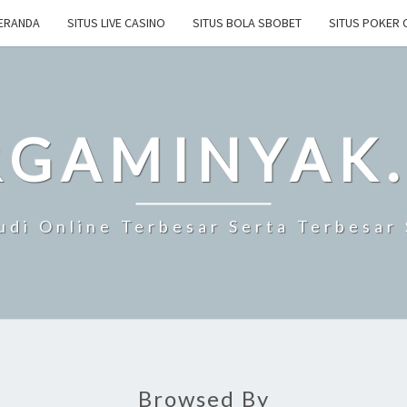
ERANDA
SITUS LIVE CASINO
SITUS BOLA SBOBET
SITUS POKER 
GAMINYAK
Judi Online Terbesar Serta Terbesar 
Browsed By