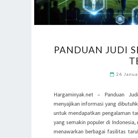
PANDUAN JUDI S
T
26 Janua
Hargaminyak.net – Panduan Jud
menyajikan informasi yang dibutuh
untuk mendapatkan pengalaman taru
yang semakin populer di Indonesia
menawarkan berbagai fasilitas tar