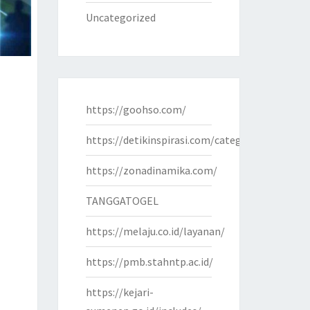
Uncategorized
https://goohso.com/
https://detikinspirasi.com/category/news/
https://zonadinamika.com/
TANGGATOGEL
https://melaju.co.id/layanan/
https://pmb.stahntp.ac.id/
https://kejari-