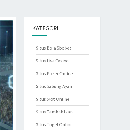
KATEGORI
Situs Bola Sbobet
Situs Live Casino
Situs Poker Online
Situs Sabung Ayam
Situs Slot Online
Situs Tembak Ikan
Situs Togel Online