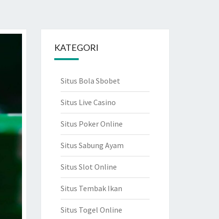
KATEGORI
Situs Bola Sbobet
Situs Live Casino
Situs Poker Online
Situs Sabung Ayam
Situs Slot Online
Situs Tembak Ikan
Situs Togel Online