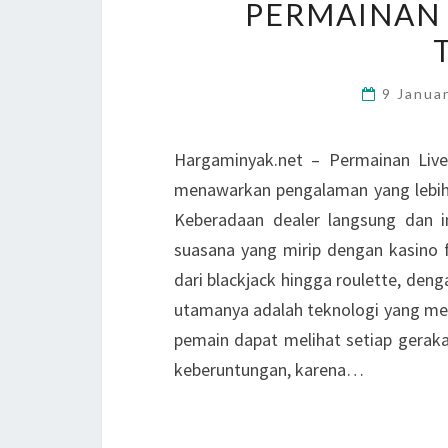
PERMAINAN 
9 Janua
Hargaminyak.net – Permainan Live 
menawarkan pengalaman yang lebih
Keberadaan dealer langsung dan i
suasana yang mirip dengan kasino 
dari blackjack hingga roulette, den
utamanya adalah teknologi yang mem
pemain dapat melihat setiap geraka
keberuntungan, karena…