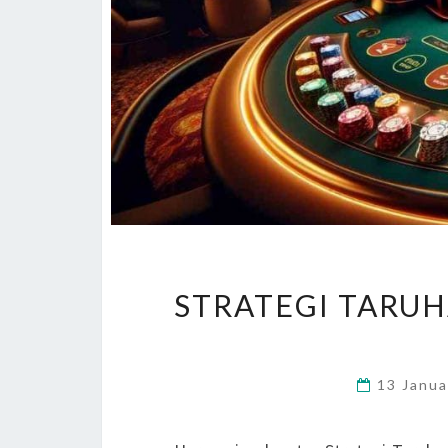
STRATEGI TARUH
13 Janua