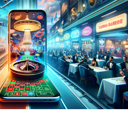
PERMAINAN