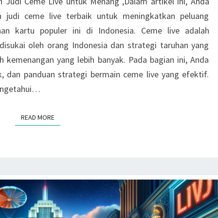
n Judi Ceme Live untuk Menang ,Dalam artikel ini, Anda
MENANG
n judi ceme live terbaik untuk meningkatkan peluang
 kartu populer ini di Indonesia. Ceme live adalah
disukai oleh orang Indonesia dan strategi taruhan yang
 kemenangan yang lebih banyak. Pada bagian ini, Anda
k, dan panduan strategi bermain ceme live yang efektif.
engetahui…
READ MORE
READ MORE