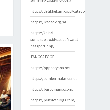
sumenep.go.id/includes/
https://delikhukum.co.id/category/nasional/
https://lxtoto.org/a>
https://kejari-
sumenep.go.id/pages/syarat-
passport.php/
TANGGATOGEL
https://pppharyana.net
https://sumbermakmur.net
https://bascomania.com/
https://pensiveblogs.com/