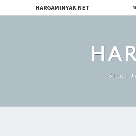
HARGAMINYAK.NET
B
HAR
Situs 