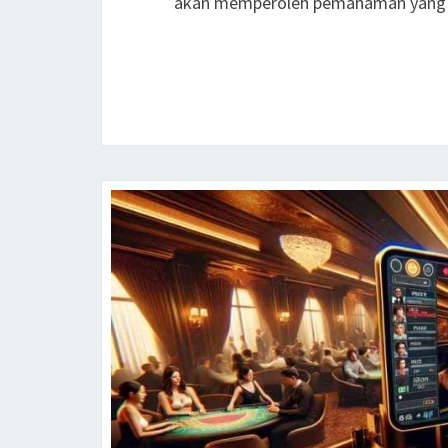
akan memperoleh pemahaman yang 