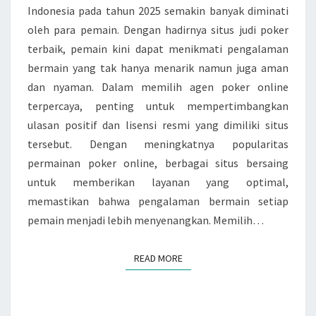
Indonesia pada tahun 2025 semakin banyak diminati
oleh para pemain. Dengan hadirnya situs judi poker
terbaik, pemain kini dapat menikmati pengalaman
bermain yang tak hanya menarik namun juga aman
dan nyaman. Dalam memilih agen poker online
terpercaya, penting untuk mempertimbangkan
ulasan positif dan lisensi resmi yang dimiliki situs
tersebut. Dengan meningkatnya popularitas
permainan poker online, berbagai situs bersaing
untuk memberikan layanan yang optimal,
memastikan bahwa pengalaman bermain setiap
pemain menjadi lebih menyenangkan. Memilih…
READ MORE
READ MORE