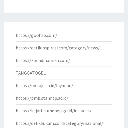
https://goohso.com/
https://detikinspirasi.com/category/news/
https://zonadinamika.com/
TANGGATOGEL
https://melaju.co.id/layanan/
https://pmb.stahntp.ac.id/
https://kejari-sumenep.go.id/includes/
https://delikhukum.co.id/category/nasional/