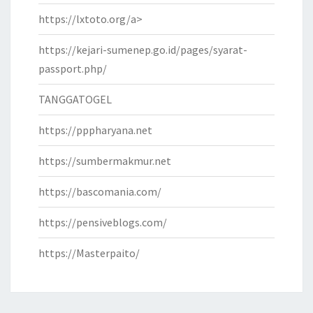
https://lxtoto.org/a>
https://kejari-sumenep.go.id/pages/syarat-
passport.php/
TANGGATOGEL
https://pppharyana.net
https://sumbermakmur.net
https://bascomania.com/
https://pensiveblogs.com/
https://Masterpaito/