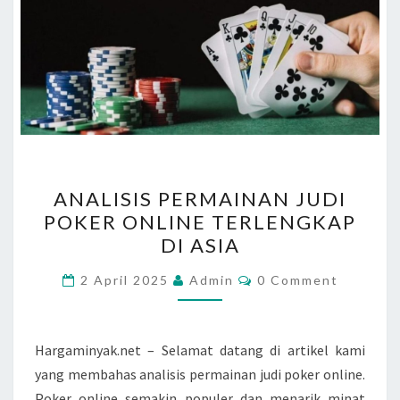
ANALISIS
ANALISIS PERMAINAN JUDI
PERMAINAN
POKER ONLINE TERLENGKAP
JUDI
DI ASIA
POKER
ONLINE
Comments
2 April 2025
Admin
0 Comment
TERLENGKAP
DI
ASIA
Hargaminyak.net – Selamat datang di artikel kami
yang membahas analisis permainan judi poker online.
Poker online semakin populer dan menarik minat