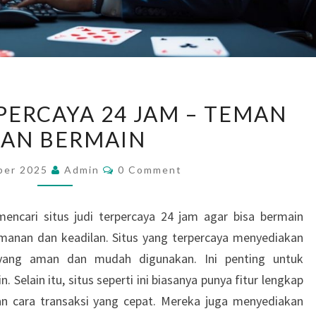
SITUS
RPERCAYA 24 JAM – TEMAN
JUDI
AN BERMAIN
TERPERCAYA
24
Comments
ber 2025
Admin
0 Comment
JAM
–
ncari situs judi terpercaya 24 jam agar bisa bermain
TEMAN
amanan dan keadilan. Situs yang terpercaya menyediakan
AMAN
yang aman dan mudah digunakan. Ini penting untuk
BERMAIN
elain itu, situs seperti ini biasanya punya fitur lengkap
dan cara transaksi yang cepat. Mereka juga menyediakan