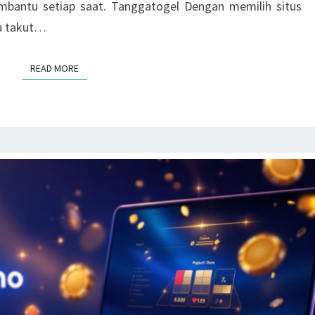
bantu setiap saat. Tanggatogel Dengan memilih situs
lu takut…
READ MORE
READ MORE