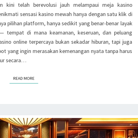
an kini telah berevolusi jauh melampaui meja kasino
PARA
menikmati sensasi kasino mewah hanya dengan satu klik di
PENAKLUK
ya pilihan platform, hanya sedikit yang benar-benar layak
JACKPOT!
a — tempat di mana keamanan, keseruan, dan peluang
sino online terpercaya bukan sekadar hiburan, tapi juga
kpot yang ingin merasakan kemenangan nyata tanpa harus
tur secara…
READ MORE
READ MORE