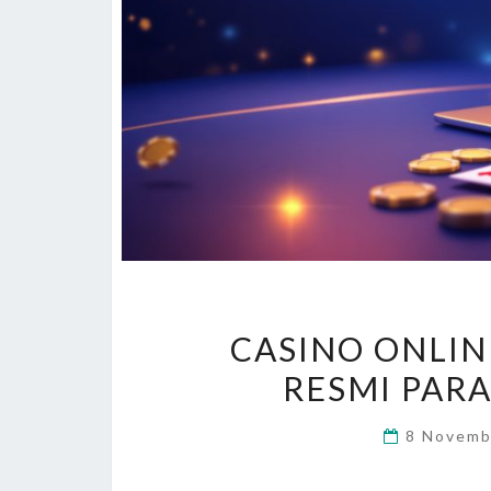
CASINO ONLIN
RESMI PAR
8 Novem