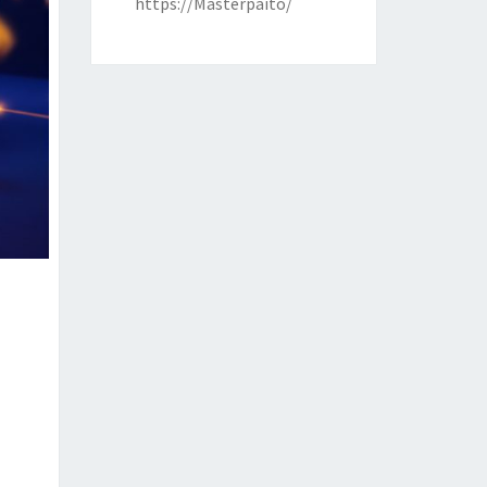
https://Masterpaito/