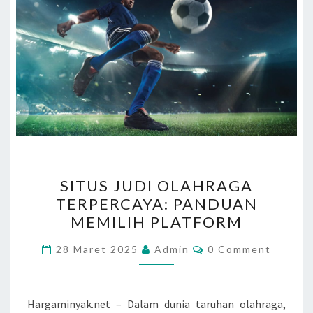
SITUS
SITUS JUDI OLAHRAGA
JUDI
TERPERCAYA: PANDUAN
OLAHRAGA
MEMILIH PLATFORM
TERPERCAYA:
PANDUAN
Comments
28 Maret 2025
Admin
0 Comment
MEMILIH
PLATFORM
Hargaminyak.net – Dalam dunia taruhan olahraga,