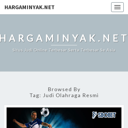
HARGAMINYAK.NET
Togg
navig
HARGAMINYAK.NE
Situs Judi Online Terbesar Serta Terbesar Se Asia
Browsed By
Tag:
Judi Olahraga Resmi