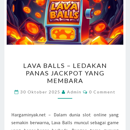
LAVA
LAVA BALLS – LEDAKAN
BALLS
PANAS JACKPOT YANG
–
MEMBARA
LEDAKAN
PANAS
Comments
30 Oktober 2025
Admin
0 Comment
JACKPOT
YANG
MEMBARA
Hargaminyak.net – Dalam dunia slot online yang
semakin berwarna, Lava Balls muncul sebagai game