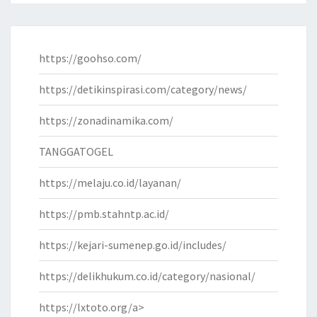
https://goohso.com/
https://detikinspirasi.com/category/news/
https://zonadinamika.com/
TANGGATOGEL
https://melaju.co.id/layanan/
https://pmb.stahntp.ac.id/
https://kejari-sumenep.go.id/includes/
https://delikhukum.co.id/category/nasional/
https://lxtoto.org/a>