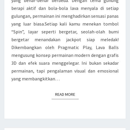
yang benar-benar berbeda. Dengan tema gunung
berapi aktif dan bola-bola lava menyala di setiap
gulungan, permainan ini menghadirkan sensasi panas
yang luar biasa.Setiap kali kamu menekan tombol
“Spin”, layar seperti bergetar, seolah-olah bumi
bergetar menandakan jackpot siap meledak!
Dikembangkan oleh Pragmatic Play, Lava Balls
mengusung konsep permainan modern dengan grafis
3D dan efek suara menggelegar. Ini bukan sekadar
permainan, tapi pengalaman visual dan emosional
yang membangkitkan…
READ MORE
READ MORE