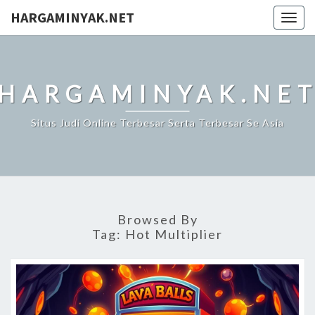
HARGAMINYAK.NET
Togg
navig
HARGAMINYAK.NE
Situs Judi Online Terbesar Serta Terbesar Se Asia
Browsed By
Tag:
Hot Multiplier