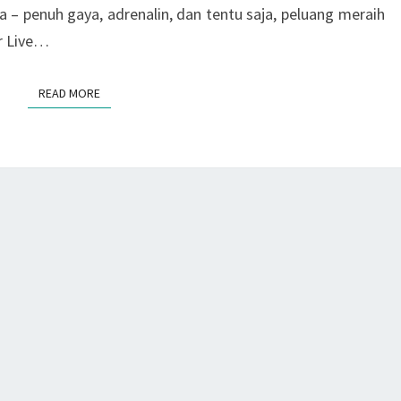
– penuh gaya, adrenalin, dan tentu saja, peluang meraih
r Live…
READ MORE
READ MORE