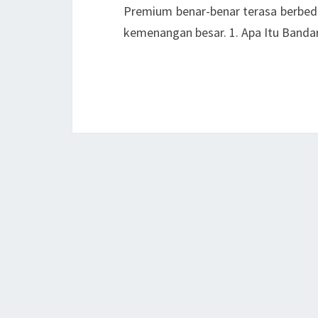
Premium benar-benar terasa berbeda 
kemenangan besar. 1. Apa Itu Banda