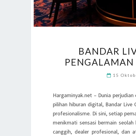
BANDAR LI
PENGALAMAN 
15 Okto
Hargaminyak.net – Dunia perjudian 
pilihan hiburan digital, Bandar L
profesionalisme. Di sini, setiap pe
menikmati sensasi bermain seolah 
canggih, dealer profesional, dan 