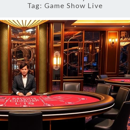
Tag:
Game Show Live