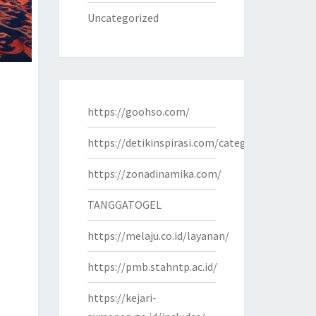
Uncategorized
https://goohso.com/
https://detikinspirasi.com/category/news/
https://zonadinamika.com/
TANGGATOGEL
https://melaju.co.id/layanan/
https://pmb.stahntp.ac.id/
https://kejari-