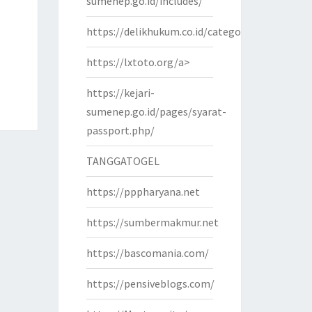
sumenep.go.id/includes/
https://delikhukum.co.id/category/nasional/
https://lxtoto.org/a>
https://kejari-
sumenep.go.id/pages/syarat-
passport.php/
TANGGATOGEL
https://pppharyana.net
https://sumbermakmur.net
https://bascomania.com/
https://pensiveblogs.com/