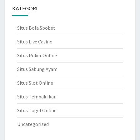
KATEGORI
Situs Bola Sbobet
Situs Live Casino
Situs Poker Online
Situs Sabung Ayam
Situs Slot Online
Situs Tembak Ikan
Situs Togel Online
Uncategorized