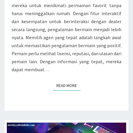
mereka untuk menikmati permainan favorit tanpa
harus meninggalkan rumah. Dengan fitur interaktif
dan kesempatan untuk berinteraksi dengan dealer
secara langsung, pengalaman bermain menjadi lebih
nyata. Memilih agen yang tepat adalah langkah awal
untuk memastikan pengalaman bermain yang positif.
Pemain perlu melihat lisensi, reputasi, dan ulasan dari
pemain lain. Dengan informasi yang tepat, mereka
dapat membuat…
READ MORE
READ MORE