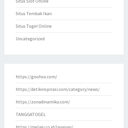
Situs Slot Online
Situs Tembak Ikan
Situs Togel Online
Uncategorized
https://goohso.com/
https://detikinspirasi.com/category/news/
https://zonadinamika.com/
TANGGATOGEL
https://melaju.co.id/layanan/