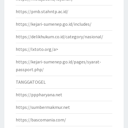
https://pmb.stahntp.ac.id/
https://kejari-sumenep.go.id/includes/
https://delikhukum.co.id/category/nasional/
https://lxtoto.org/a>
https://kejari-sumenep.go.id/pages/syarat-
passport.php/
TANGGATOGEL
https://pppharyana.net
https://sumbermakmur.net
https://bascomania.com/