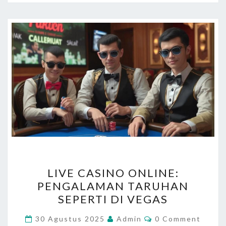
LIVE
LIVE CASINO ONLINE:
CASINO
PENGALAMAN TARUHAN
ONLINE:
SEPERTI DI VEGAS
PENGALAMAN
TARUHAN
Comments
30 Agustus 2025
Admin
0 Comment