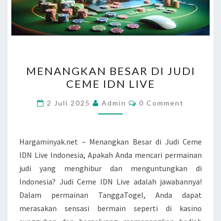
MENANGKAN
MENANGKAN BESAR DI JUDI
BESAR
CEME IDN LIVE
DI
JUDI
Comments
2 Juli 2025
Admin
0 Comment
CEME
IDN
LIVE
Hargaminyak.net – Menangkan Besar di Judi Ceme
IDN Live Indonesia, Apakah Anda mencari permainan
judi yang menghibur dan menguntungkan di
Indonesia? Judi Ceme IDN Live adalah jawabannya!
Dalam permainan TanggaTogel, Anda dapat
merasakan sensasi bermain seperti di kasino