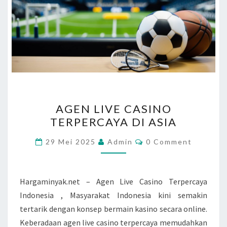
AGEN
AGEN LIVE CASINO
LIVE
TERPERCAYA DI ASIA
CASINO
TERPERCAYA
Comments
29 Mei 2025
Admin
0 Comment
DI
ASIA
Hargaminyak.net – Agen Live Casino Terpercaya
Indonesia , Masyarakat Indonesia kini semakin
tertarik dengan konsep bermain kasino secara online.
Keberadaan agen live casino terpercaya memudahkan