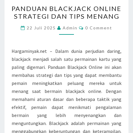
PANDUAN
PANDUAN BLACKJACK ONLINE
BLACKJACK
STRATEGI DAN TIPS MENANG
ONLINE
STRATEGI
Comments
22 Juli 2025
Admin
0 Comment
DAN
TIPS
MENANG
Hargaminyak.net – Dalam dunia perjudian daring,
blackjack menjadi salah satu permainan kartu yang
paling digemari. Panduan Blackjack Online ini akan
membahas strategi dan tips yang dapat membantu
pemain meningkatkan peluang mereka untuk
menang saat bermain blackjack online. Dengan
memahami aturan dasar dan beberapa taktik yang
efektif, pemain dapat menikmati pengalaman
bermain yang lebih menyenangkan dan
menguntungkan. Blackjack adalah permainan yang
menggabungkan keberuntungan dan keterampilan.