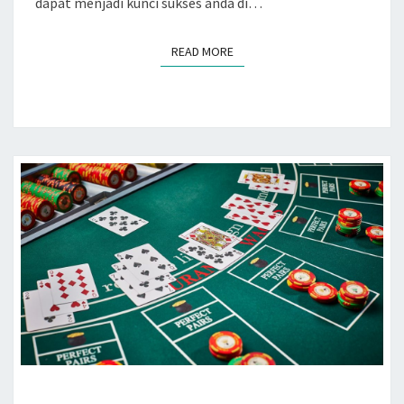
dapat menjadi kunci sukses anda di…
READ MORE
READ MORE