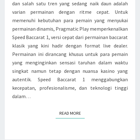
DI
dan salah satu tren yang sedang naik daun adalah
MEJA
varian permainan dengan ritme cepat. Untuk
BACCARAT
memenuhi kebutuhan para pemain yang menyukai
permainan dinamis, Pragmatic Play memperkenalkan
Speed Baccarat 1, versi cepat dari permainan baccarat
klasik yang kini hadir dengan format live dealer.
Permainan ini dirancang khusus untuk para pemain
yang menginginkan sensasi taruhan dalam waktu
singkat namun tetap dengan nuansa kasino yang
autentik. Speed Baccarat 1 menggabungkan
kecepatan, profesionalisme, dan teknologi tinggi
dalam…
READ MORE
READ MORE