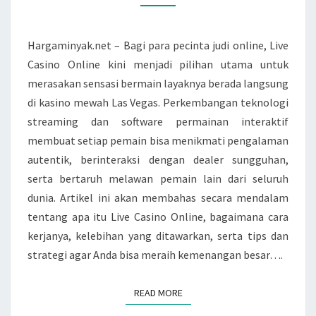
SEPERTI
DI
VEGAS
Hargaminyak.net – Bagi para pecinta judi online, Live
Casino Online kini menjadi pilihan utama untuk
merasakan sensasi bermain layaknya berada langsung
di kasino mewah Las Vegas. Perkembangan teknologi
streaming dan software permainan interaktif
membuat setiap pemain bisa menikmati pengalaman
autentik, berinteraksi dengan dealer sungguhan,
serta bertaruh melawan pemain lain dari seluruh
dunia. Artikel ini akan membahas secara mendalam
tentang apa itu Live Casino Online, bagaimana cara
kerjanya, kelebihan yang ditawarkan, serta tips dan
strategi agar Anda bisa meraih kemenangan besar….
READ MORE
READ MORE