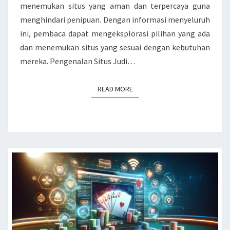
menemukan situs yang aman dan terpercaya guna
menghindari penipuan. Dengan informasi menyeluruh
ini, pembaca dapat mengeksplorasi pilihan yang ada
dan menemukan situs yang sesuai dengan kebutuhan
mereka. Pengenalan Situs Judi…
READ MORE
READ MORE