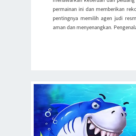
permainan ini dan memberikan rekom
pentingnya memilih agen judi resm
aman dan menyenangkan. Pengena