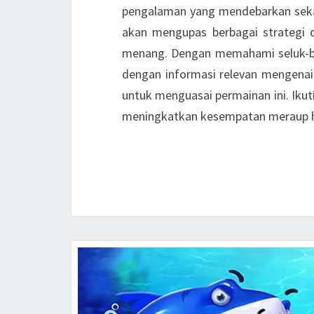
pengalaman yang mendebarkan sekali
akan mengupas berbagai strategi 
menang. Dengan memahami seluk-bel
dengan informasi relevan mengenai
untuk menguasai permainan ini. Ik
meningkatkan kesempatan meraup ha