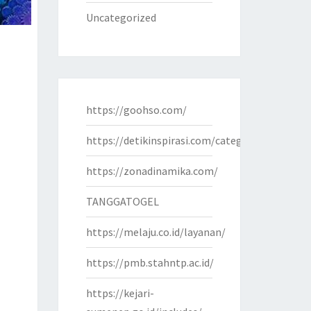
Uncategorized
https://goohso.com/
https://detikinspirasi.com/category/news/
https://zonadinamika.com/
TANGGATOGEL
https://melaju.co.id/layanan/
https://pmb.stahntp.ac.id/
https://kejari-