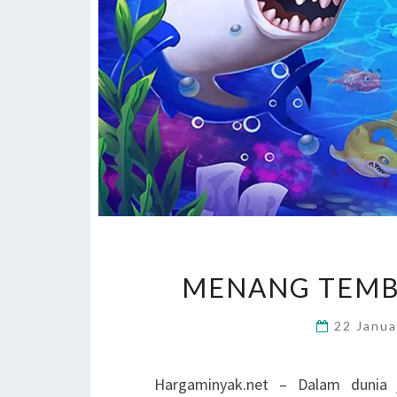
MENANG TEMBA
22 Janua
Hargaminyak.net – Dalam dunia 