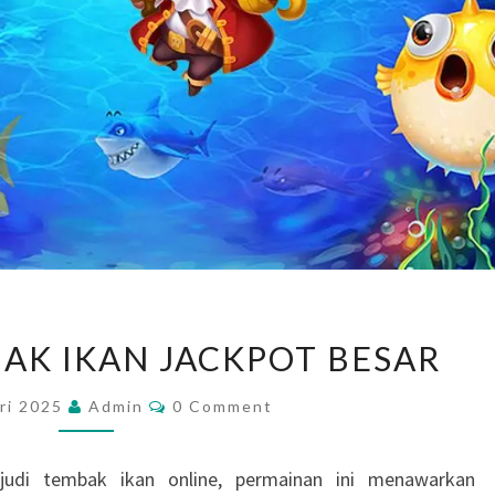
MENANG
K IKAN JACKPOT BESAR
TEMBAK
IKAN
Comments
ri 2025
Admin
0 Comment
JACKPOT
BESAR
judi tembak ikan online, permainan ini menawarkan