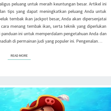
gus peluang untuk meraih keuntungan besar. Artikel ini
dan tips yang dapat meningkatkan peluang Anda untuk
uk tembak ikan jackpot besar, Anda akan dipersenjatai
 cara menang tembak ikan, serta teknik yang diperlukan
uti panduan ini untuk memperdalam pengetahuan Anda dan
diah di permainan judi yang populer ini. Pengenalan…
READ MORE
READ MORE