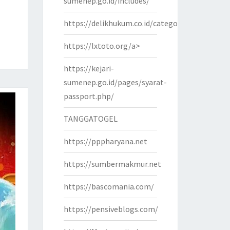
sumenep.go.id/includes/
https://delikhukum.co.id/category/nasional/
https://lxtoto.org/a>
https://kejari-
sumenep.go.id/pages/syarat-
passport.php/
TANGGATOGEL
https://pppharyana.net
https://sumbermakmur.net
https://bascomania.com/
https://pensiveblogs.com/