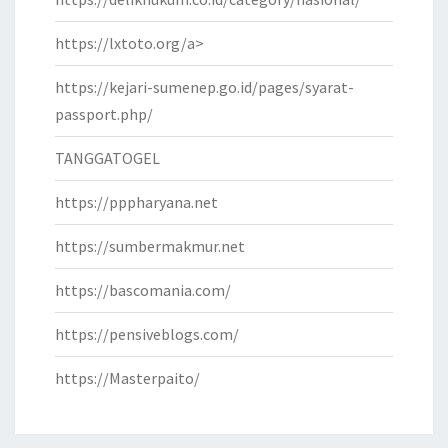
https://lxtoto.org/a>
https://kejari-sumenep.go.id/pages/syarat-
passport.php/
TANGGATOGEL
https://pppharyana.net
https://sumbermakmur.net
https://bascomania.com/
https://pensiveblogs.com/
https://Masterpaito/