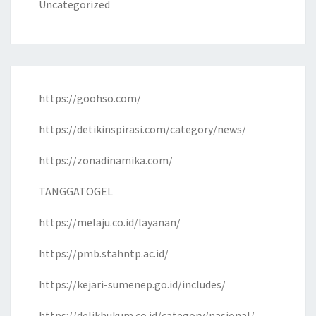
Uncategorized
https://goohso.com/
https://detikinspirasi.com/category/news/
https://zonadinamika.com/
TANGGATOGEL
https://melaju.co.id/layanan/
https://pmb.stahntp.ac.id/
https://kejari-sumenep.go.id/includes/
https://delikhukum.co.id/category/nasional/