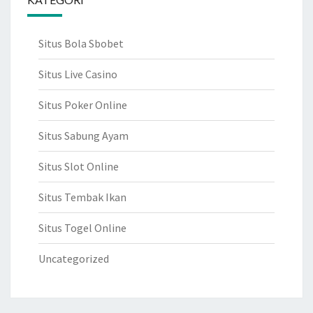
Situs Bola Sbobet
Situs Live Casino
Situs Poker Online
Situs Sabung Ayam
Situs Slot Online
Situs Tembak Ikan
Situs Togel Online
Uncategorized