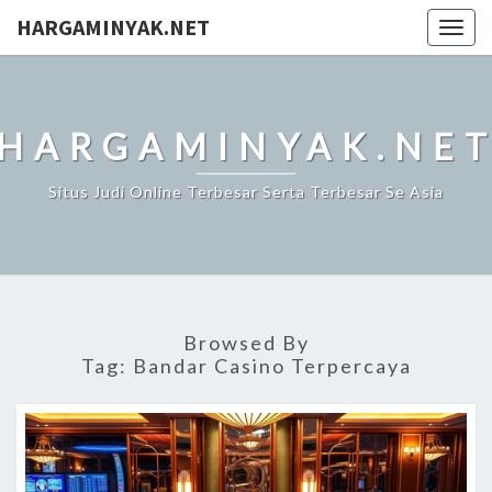
HARGAMINYAK.NET
Togg
navig
HARGAMINYAK.NE
Situs Judi Online Terbesar Serta Terbesar Se Asia
Browsed By
Tag:
Bandar Casino Terpercaya