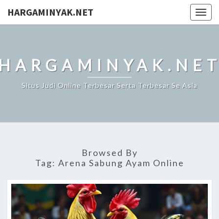
HARGAMINYAK.NET
Togg
navig
HARGAMINYAK.NE
Situs Judi Online Terbesar Serta Terbesar Se Asia
Browsed By
Tag:
Arena Sabung Ayam Online