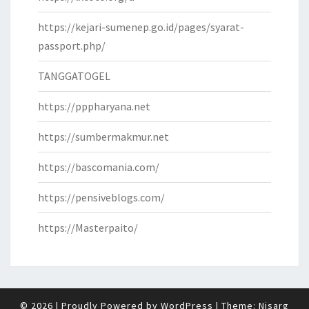
https://kejari-sumenep.go.id/pages/syarat-
passport.php/
TANGGATOGEL
https://pppharyana.net
https://sumbermakmur.net
https://bascomania.com/
https://pensiveblogs.com/
https://Masterpaito/
© 2026
|
Proudly Powered by
WordPress
|
Theme:
Nisarg