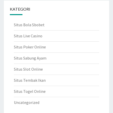
KATEGORI
Situs Bola Sbobet
Situs Live Casino
Situs Poker Online
Situs Sabung Ayam
Situs Slot Online
Situs Tembak Ikan
Situs Togel Online
Uncategorized