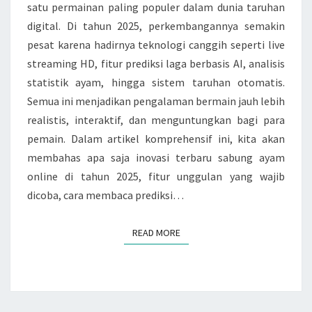
STREAMING,
satu permainan paling populer dalam dunia taruhan
&
digital. Di tahun 2025, perkembangannya semakin
PREDIKSI
pesat karena hadirnya teknologi canggih seperti live
streaming HD, fitur prediksi laga berbasis AI, analisis
statistik ayam, hingga sistem taruhan otomatis.
Semua ini menjadikan pengalaman bermain jauh lebih
realistis, interaktif, dan menguntungkan bagi para
pemain. Dalam artikel komprehensif ini, kita akan
membahas apa saja inovasi terbaru sabung ayam
online di tahun 2025, fitur unggulan yang wajib
dicoba, cara membaca prediksi…
READ MORE
READ MORE