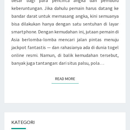
besar bagi para pencinta angka dan pemburu
keberuntungan. Jika dahulu pemain harus datang ke
bandar darat untuk memasang angka, kini semuanya
bisa dilakukan hanya dengan satu sentuhan di layar
smartphone. Dengan kemudahan ini, jutaan pemain di
Asia berlomba-lomba mencari jalan pintas menuju
jackpot fantastis — dan rahasianya ada di dunia togel
online resmi. Namun, di balik kemudahan tersebut,
banyak juga tantangan: dari situs palsu, pola…
READ MORE
READ MORE
KATEGORI