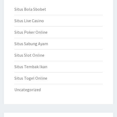
Situs Bola Sbobet
Situs Live Casino
Situs Poker Online
Situs Sabung Ayam
Situs Slot Online
Situs Tembak Ikan
Situs Togel Online
Uncategorized