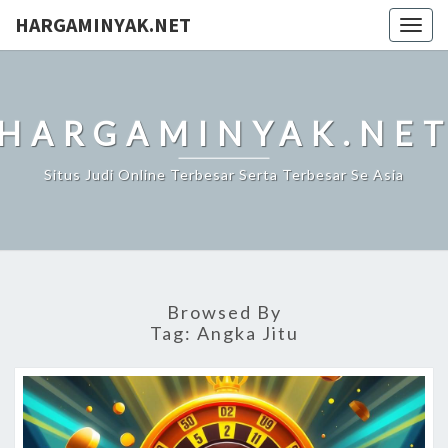
HARGAMINYAK.NET
Togg
navig
HARGAMINYAK.NE
Situs Judi Online Terbesar Serta Terbesar Se Asia
Browsed By
Tag:
Angka Jitu