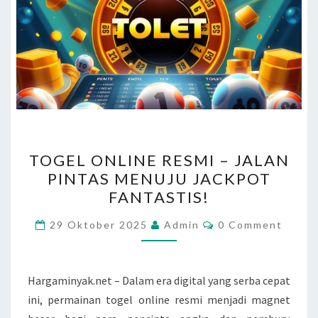
TOGEL
TOGEL ONLINE RESMI – JALAN
ONLINE
PINTAS MENUJU JACKPOT
RESMI
FANTASTIS!
–
JALAN
Comments
29 Oktober 2025
Admin
0 Comment
PINTAS
MENUJU
JACKPOT
Hargaminyak.net – Dalam era digital yang serba cepat
FANTASTIS!
ini, permainan togel online resmi menjadi magnet