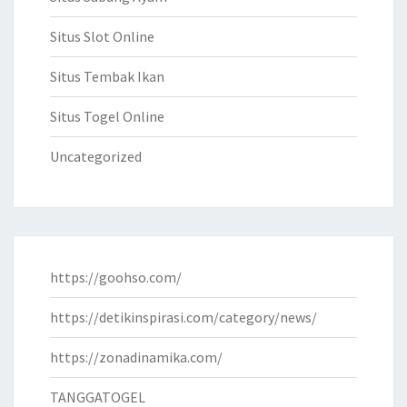
Situs Slot Online
Situs Tembak Ikan
Situs Togel Online
Uncategorized
https://goohso.com/
https://detikinspirasi.com/category/news/
https://zonadinamika.com/
TANGGATOGEL