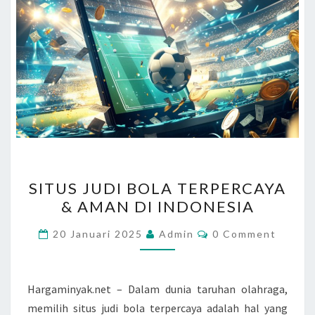
SITUS
SITUS JUDI BOLA TERPERCAYA
JUDI
& AMAN DI INDONESIA
BOLA
TERPERCAYA
Comments
20 Januari 2025
Admin
0 Comment
&
AMAN
DI
Hargaminyak.net – Dalam dunia taruhan olahraga,
INDONESIA
memilih situs judi bola terpercaya adalah hal yang