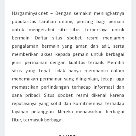
LENGKAP
Hargaminyak.net – Dengan semakin meningkatnya
popularitas taruhan online, penting bagi pemain
untuk mengetahui situs-situs terpercaya untuk
bermain. Daftar situs sbobet resmi menjamin
pengalaman bermain yang aman dan adil, serta
memberikan akses kepada pemain untuk berbagai
jenis permainan dengan kualitas terbaik. Memilih
situs yang tepat tidak hanya membantu dalam
menemukan permainan yang diinginkan, tetapi juga
memastikan perlindungan terhadap informasi dan
dana pribadi. Situs sbobet resmi dikenal karena
reputasinya yang solid dan komitmennya terhadap
layanan pelanggan. Mereka menawarkan berbagai
fitur, termasuk berbagai…
READ MORE
READ MORE