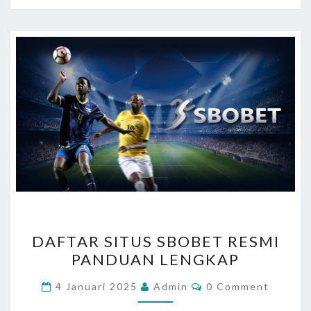
DAFTAR
DAFTAR SITUS SBOBET RESMI
SITUS
PANDUAN LENGKAP
SBOBET
RESMI
Comments
4 Januari 2025
Admin
0 Comment
PANDUAN