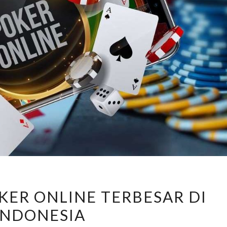
BONUS
KER ONLINE TERBESAR DI
JUDI
INDONESIA
POKER