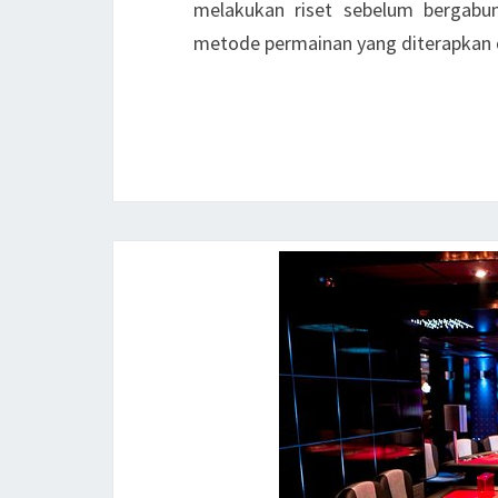
melakukan riset sebelum bergabun
metode permainan yang diterapka