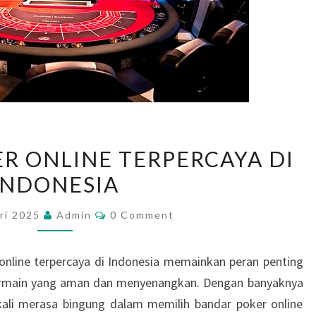
SITUS
ER ONLINE TERPERCAYA DI
JUDI
INDONESIA
POKER
ONLINE
Comments
ri 2025
Admin
0 Comment
TERPERCAYA
DI
 online terpercaya di Indonesia memainkan peran penting
INDONESIA
rmain yang aman dan menyenangkan. Dengan banyaknya
 kali merasa bingung dalam memilih bandar poker online