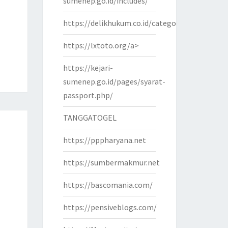
sumenep.go.id/includes/
https://delikhukum.co.id/category/nasional/
https://lxtoto.org/a>
https://kejari-
sumenep.go.id/pages/syarat-
passport.php/
TANGGATOGEL
https://pppharyana.net
https://sumbermakmur.net
https://bascomania.com/
https://pensiveblogs.com/