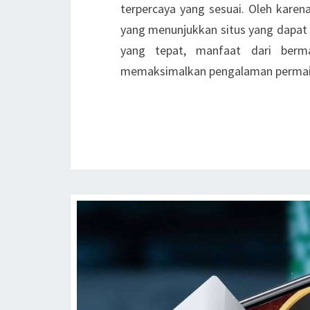
terpercaya yang sesuai. Oleh karen
yang menunjukkan situs yang dapat d
yang tepat, manfaat dari berma
memaksimalkan pengalaman permain