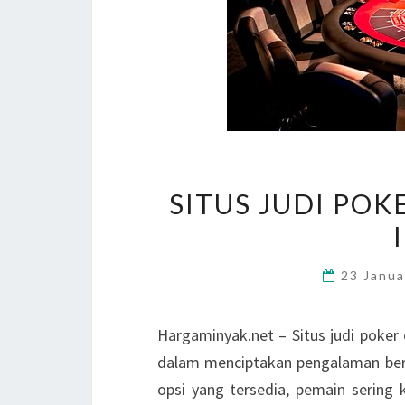
SITUS JUDI POK
23 Janua
Hargaminyak.net – Situs judi poker
dalam menciptakan pengalaman be
opsi yang tersedia, pemain sering