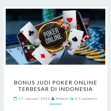
BONUS
BONUS JUDI POKER ONLINE
JUDI
TERBESAR DI INDONESIA
POKER
ONLINE
Comments
17 Januari 2025
Admin
0 Comment
TERBESAR
DI