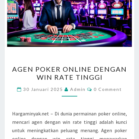
AGEN
AGEN POKER ONLINE DENGAN
POKER
WIN RATE TINGGI
ONLINE
DENGAN
Comments
30 Januari 2025
Admin
0 Comment
WIN
RATE
TINGGI
Hargaminyak.net – Di dunia permainan poker online,
mencari agen dengan win rate tinggi adalah kunci
untuk meningkatkan peluang menang. Agen poker
online dengan win rate tinggi menawarkan