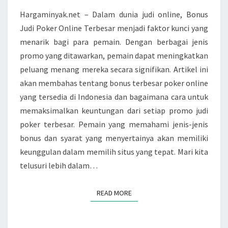
INDONESIA
Hargaminyak.net – Dalam dunia judi online, Bonus
Judi Poker Online Terbesar menjadi faktor kunci yang
menarik bagi para pemain. Dengan berbagai jenis
promo yang ditawarkan, pemain dapat meningkatkan
peluang menang mereka secara signifikan. Artikel ini
akan membahas tentang bonus terbesar poker online
yang tersedia di Indonesia dan bagaimana cara untuk
memaksimalkan keuntungan dari setiap promo judi
poker terbesar. Pemain yang memahami jenis-jenis
bonus dan syarat yang menyertainya akan memiliki
keunggulan dalam memilih situs yang tepat. Mari kita
telusuri lebih dalam…
READ MORE
READ MORE