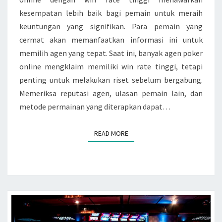
kesempatan lebih baik bagi pemain untuk meraih
keuntungan yang signifikan. Para pemain yang
cermat akan memanfaatkan informasi ini untuk
memilih agen yang tepat. Saat ini, banyak agen poker
online mengklaim memiliki win rate tinggi, tetapi
penting untuk melakukan riset sebelum bergabung.
Memeriksa reputasi agen, ulasan pemain lain, dan
metode permainan yang diterapkan dapat…
READ MORE
READ MORE